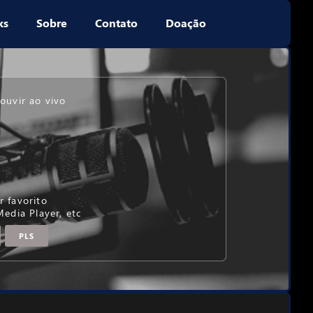
ks
Sobre
Contato
Doação
ouvir ao vivo
r favorito
dia Player, etc
PLS