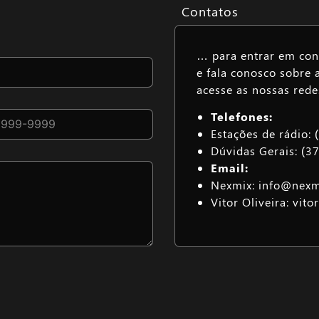
Contatos
… para entrar em cont
e fala conosco sobre 
acesse as nossas redes
Telefones:
Estações de rádio:
Dúvidas Gerais: (3
Email:
Nexmix: info@nexmi
Vitor Oliveira: vit