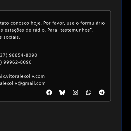
ato conosco hoje. Por favor, use o formulário
as estações de rádio. Para “testemunhos”,
 sociais.
 (37) 98854-8090
7) 99962-8090
x.vitoralexoliv.com
oralexoliv@gmail.com