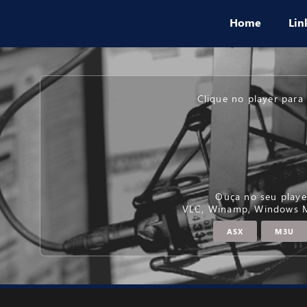
Home
Lin
Clique no player para 
Ouça no seu playe
VLC, Winamp, Windows Me
ASX
M3U